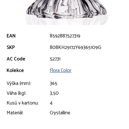
EAN
8592887527319
SKP
808KH29172Y69365109G
AC Code
52731
Kolekce
Flora Color
Výška (mm):
365
Váha (kg):
3,50
Kusů v kartonu:
4
Materiál:
Crystalline