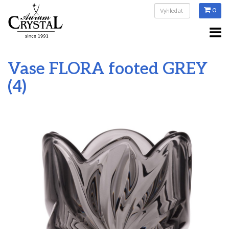
0
Vase FLORA footed GREY
(4)