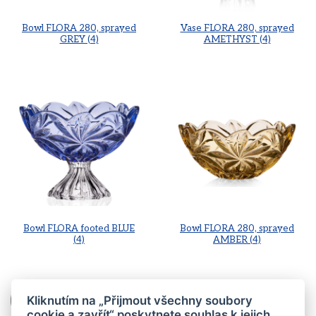
Bowl FLORA 280, sprayed
Vase FLORA 280, sprayed
GREY (4)
AMETHYST (4)
Bowl FLORA footed BLUE
Bowl FLORA 280, sprayed
(4)
AMBER (4)
Vase FLORA 280, sprayed GREY (4)
Kliknutím na „Přijmout všechny soubory
cookie a zavřít“ poskytnete souhlas k jejich