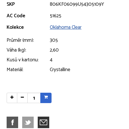
SKP
806KF06099U54305109Y
AC Code
51625
Kolekce
Oklahoma Clear
Průměr (mm):
305
Váha (kg):
2,60
Kusů v kartonu:
4
Materiál:
Crystalline