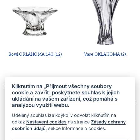
Bowl OKLAHOMA 140 (12)
Vase OKLAHOMA (2)
Footed Vase OKLAHOMA (2)
Kliknutím na „Přijmout všechny soubory
cookie a zavřít“ poskytnete souhlas k jejich
ukládání na vašem zařízení, což pomáhá s
Footed Bowl OKLAHOMA (4)
analýzou využití webu.
Udělený souhlas lze kdykoliv odvolat kliknutím na
odkaz
Nastavení cookies
na stránce
Zásady ochrany
osobních údajů
, sekce Informace o cookies.
CS
EN
© 2026 Aurum Crystal
Mapa stránek