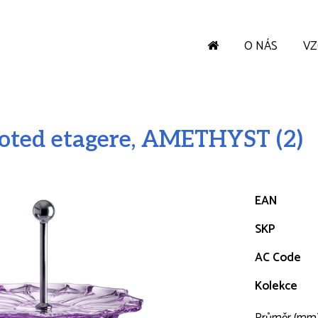
O NÁS
V
ted etagere, AMETHYST (2)
EAN
SKP
AC Code
Kolekce