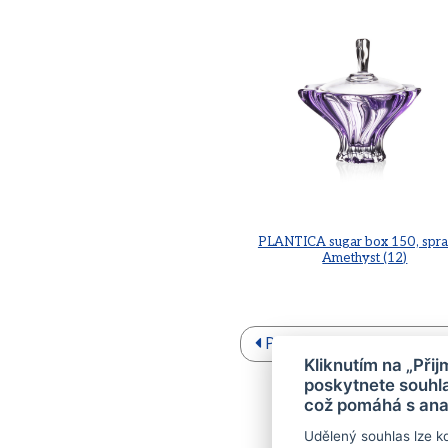
PLANTICA sugar box 150, spr
Amethyst (12)
PLANTICA etagere, AMET
Kliknutím na „Při
poskytnete souhla
což pomáhá s ana
Udělený souhlas lze k