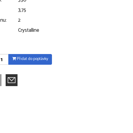
:
350
3,75
nu:
2
Crystalline
Přidat do poptávky