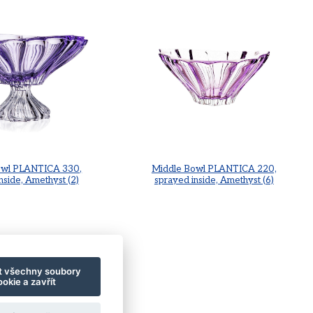
owl PLANTICA 330,
Middle Bowl PLANTICA 220,
nside, Amethyst (2)
sprayed inside, Amethyst (6)
t všechny soubory
okie a zavřít