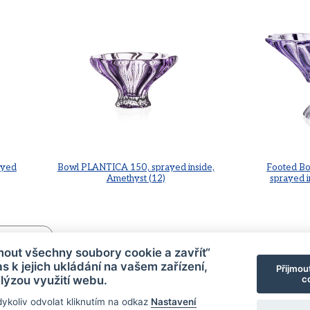
ayed
Bowl PLANTICA 150, sprayed inside,
Footed B
Amethyst (12)
sprayed i
HYST (4)
jmout všechny soubory cookie a zavřít“
s k jejich ukládání na vašem zařízení,
Přijmou
lýzou využití webu.
co
dykoliv odvolat kliknutím na odkaz
Nastavení