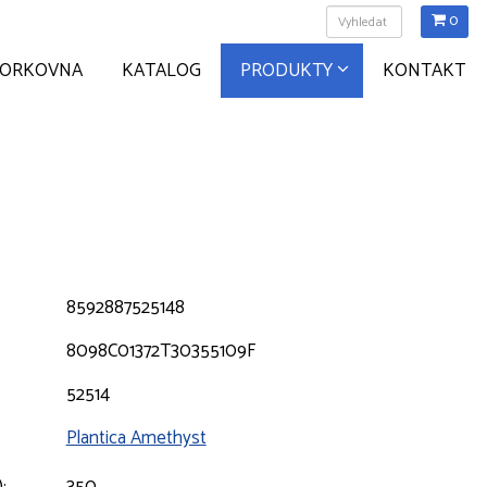
0
ZORKOVNA
KATALOG
PRODUKTY
KONTAKT
8592887525148
8098C01372T30355109F
52514
Plantica Amethyst